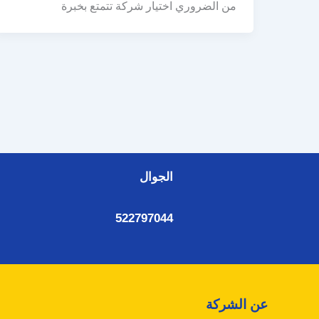
من الضروري اختيار شركة تتمتع بخبرة
الجوال
522797044
عن الشركة