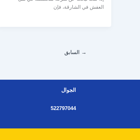
العفش في الشارقة، فإن
→
السابق
الجوال
522797044