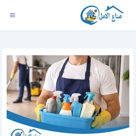
خطي
لى
لمحتوى