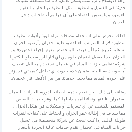
إزالة الأوساخ والرواسب بشكل كامل. كما أننا نستخدم تقنيات
حديثة في الغسيل والتنظيف، مثل التنظيف بالبخار والتعقيم
العميق، مما يضمن القضاء على أي جراثيم أو طحالب داخل
الخزان.
كذلك، نحرص على استخدام مضخات مياه قوية وأدوات تنظيف
متطورة لإزالة الشوائب العالقة وتنظيف جدران وأرضية الخزان
بفاعلية كبيرة. كما أن فريقنا المتخصص يقوم بإجراء فحص دقيق
للخزان بعد الغسيل لضمان خلوه من أي آثار للرواسب أو البكتيريا.
شركة تنظيف خزنات المياه في عجمان نستخدم محاليل تنظيف
آمنة وصديقة للبيئة لضمان عدم حدوث أي تفاعل كيميائي قد يؤثر
على جودة المياه، مما يجعل خدماتنا من بين الأفضل في عجمان.
إضافة إلى ذلك، نحن نقدم خدمة الصيانة الدورية للخزانات لضمان
استمرار نظافتها ونقاء المياه داخلها. كما نوفر خدمات الفحص
المستمر للكشف عن أي تسربات أو مشكلات في هيكل الخزان،
مما يساعد في إطالة عمر الخزان والحفاظ على كفاءته لفترات
طويلة. لذلك، إذا كنت تبحث عن شركة متخصصة في غسيل
خزانات المياه في عجمان تقدم خدمات عالية الجودة بأسعار