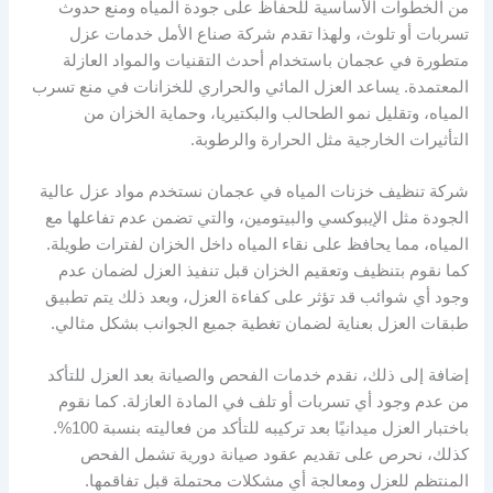
من الخطوات الأساسية للحفاظ على جودة المياه ومنع حدوث
تسربات أو تلوث، ولهذا تقدم شركة صناع الأمل خدمات عزل
متطورة في عجمان باستخدام أحدث التقنيات والمواد العازلة
المعتمدة. يساعد العزل المائي والحراري للخزانات في منع تسرب
المياه، وتقليل نمو الطحالب والبكتيريا، وحماية الخزان من
التأثيرات الخارجية مثل الحرارة والرطوبة.
شركة تنظيف خزنات المياه في عجمان نستخدم مواد عزل عالية
الجودة مثل الإيبوكسي والبيتومين، والتي تضمن عدم تفاعلها مع
المياه، مما يحافظ على نقاء المياه داخل الخزان لفترات طويلة.
كما نقوم بتنظيف وتعقيم الخزان قبل تنفيذ العزل لضمان عدم
وجود أي شوائب قد تؤثر على كفاءة العزل، وبعد ذلك يتم تطبيق
طبقات العزل بعناية لضمان تغطية جميع الجوانب بشكل مثالي.
إضافة إلى ذلك، نقدم خدمات الفحص والصيانة بعد العزل للتأكد
من عدم وجود أي تسربات أو تلف في المادة العازلة. كما نقوم
باختبار العزل ميدانيًا بعد تركيبه للتأكد من فعاليته بنسبة 100%.
كذلك، نحرص على تقديم عقود صيانة دورية تشمل الفحص
المنتظم للعزل ومعالجة أي مشكلات محتملة قبل تفاقمها.