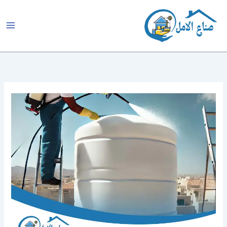
خطي
لى
لمحتوى