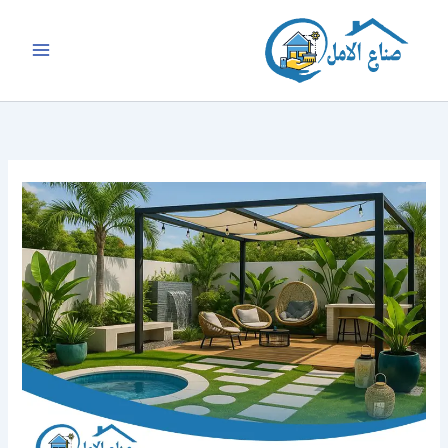
خطي
لى
لمحتوى